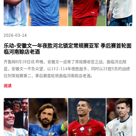
2026-03-14
乐动-安徽文一年夜胜河北锁定常规赛亚军 季后赛首轮面
临河南赊店老酒
齐鲁网8月18日讯 昨晚，安徽文一迎来了常规赛收官之战，面临河北翔
蓝，安徽文一不负众望，以132-114年夜胜敌手，同时以23胜5负的战绩
位列常规赛第二，季后赛首轮将面临河南赊店老酒。
阅读