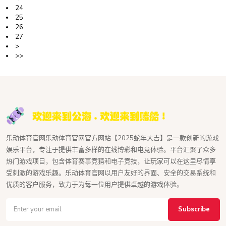
24
25
26
27
>
>>
乐动体育官网乐动体育官网官方网站【2025蛇年大吉】是一款创新的游戏
娱乐平台，专注于提供丰富多样的在线博彩和电竞体验。平台汇聚了众多
热门游戏项目，包含体育赛事竞猜和电子竞技，让玩家可以在这里尽情享
受刺激的游戏乐趣。乐动体育官网以用户友好的界面、安全的交易系统和
优质的客户服务，致力于为每一位用户提供卓越的游戏体验。
Subscribe