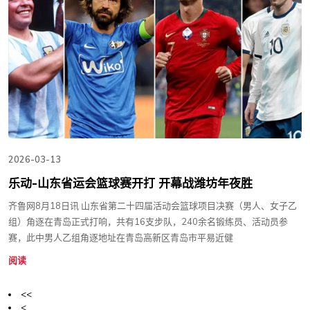
2026-03-13
乐动-山东省运会篮球赛开打 开幕战潍坊年夜胜
齐鲁网8月18日讯 山东省第二十四届活动会篮球项目决赛（男人、女子乙
组）角逐在青岛正式打响，共有16支步队，240余名锻练员、活动员参
赛，此中男人乙组角逐地址在青岛高新区青岛市平易近健
阅读
<<
<