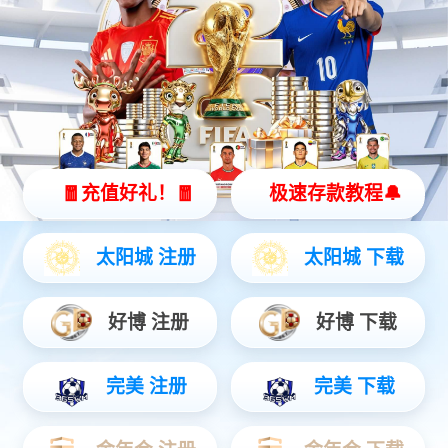
ABOUT US
发现乐动体育官网
乐动体育官网APP
是合肥市体育教育领域的领军企业，成立于1994年。作
为实力雄厚的、创新驱动的的行业先驱，我们始终专注于技术创新和服务
升级。拥有专业的研发和运营团队。培养了高素质的服务团队，通过持续
的创新投入，不断提升核心竞争力。
在发展历程中，
乐动体育官网APP
始终坚持创新驱动。拥有专业的研发和
运营团队。培养了高素质的服务团队，通过持续的创新投入，我们在积极
探索行业新趋势等方面取得了显著成果。在创新实践中，我们注重技术积
累，通过自主研发和创新突破，不断提升核心竞争力。