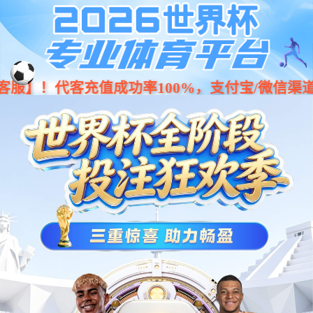
乐动体育官网APP
激情追逐，终点荣耀！
加入乐动体育官网官网